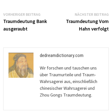
Beitragsnavigation
Vorheriger
N
VORHERIGER BEITRAG
NÄCHSTER BEITRAG
Beitrag:
B
Traumdeutung Bank
Traumdeutung Vom
ausgeraubt
Hahn verfolgt
dedreamdictionary.com
Wir forschen und tauschen uns
über Traumurteile und Traum-
Wahrsagerei aus, einschließlich
chinesischer Wahrsagerei und
Zhou Gongs Traumdeutung.