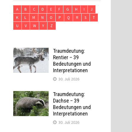
A
B
C
D
E
F
G
H
I
J
K
L
M
N
O
P
Q
R
S
T
U
V
W
Y
Z
Traumdeutung:
Rentier – 39
Bedeutungen und
Interpretationen
30. Juli 2026
Traumdeutung:
Dachse – 39
Bedeutungen und
Interpretationen
30. Juli 2026