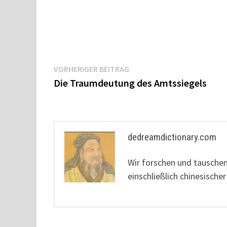
Beitragsnavigation
Vorheriger
VORHERIGER BEITRAG
Beitrag:
Die Traumdeutung des Amtssiegels
dedreamdictionary.com
Wir forschen und tausche
einschließlich chinesisc