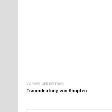
Beitragsnavigation
Vorheriger
VORHERIGER BEITRAG
Beitrag:
Traumdeutung von Knöpfen