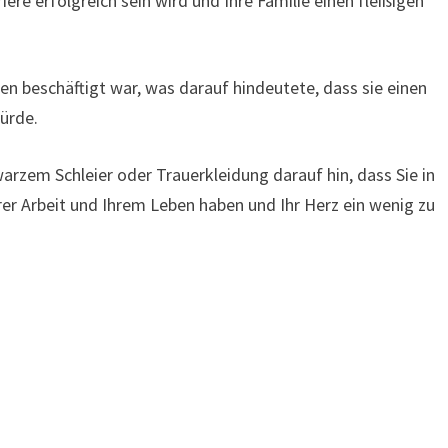
ere erfolgreich sein wird und Ihre Familie einen fleißigen
ien beschäftigt war, was darauf hindeutete, dass sie einen
ürde.
rzem Schleier oder Trauerkleidung darauf hin, dass Sie in
hrer Arbeit und Ihrem Leben haben und Ihr Herz ein wenig zu