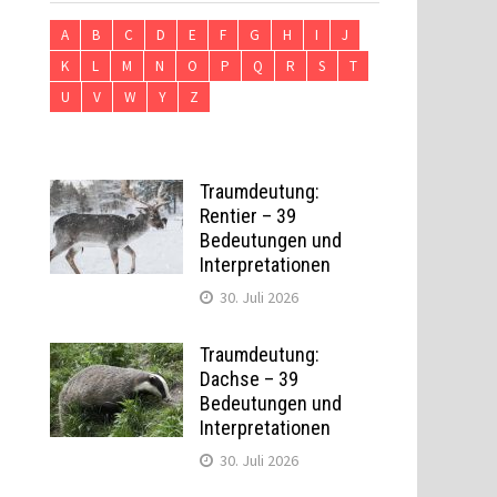
A
B
C
D
E
F
G
H
I
J
K
L
M
N
O
P
Q
R
S
T
U
V
W
Y
Z
Traumdeutung:
Rentier – 39
Bedeutungen und
Interpretationen
30. Juli 2026
Traumdeutung:
Dachse – 39
Bedeutungen und
Interpretationen
30. Juli 2026