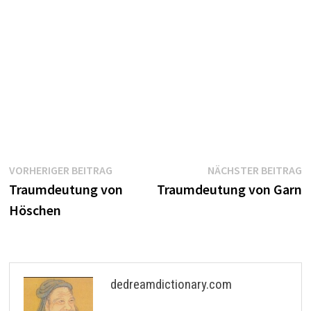
Beitragsnavigation
Vorheriger
N
VORHERIGER BEITRAG
NÄCHSTER BEITRAG
Beitrag:
B
Traumdeutung von
Traumdeutung von Garn
Höschen
dedreamdictionary.com