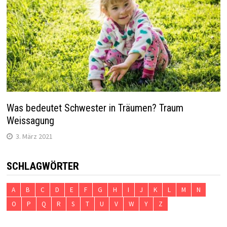
Was bedeutet Schwester in Träumen? Traum
Weissagung
3. März 2021
SCHLAGWÖRTER
A
B
C
D
E
F
G
H
I
J
K
L
M
N
O
P
Q
R
S
T
U
V
W
Y
Z