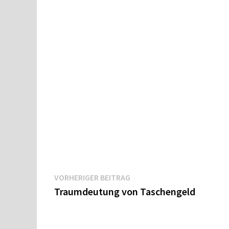
Beitragsnavigation
Vorheriger
VORHERIGER BEITRAG
Beitrag:
Traumdeutung von Taschengeld