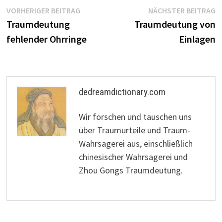
Beitragsnavigation
Vorheriger
N
VORHERIGER BEITRAG
NÄCHSTER BEITRAG
Beitrag:
B
Traumdeutung
Traumdeutung von
fehlender Ohrringe
Einlagen
dedreamdictionary.com
Wir forschen und tauschen uns
über Traumurteile und Traum-
Wahrsagerei aus, einschließlich
chinesischer Wahrsagerei und
Zhou Gongs Traumdeutung.