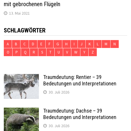
mit gebrochenen Flügeln
13. Mai 2021
SCHLAGWÖRTER
A
B
C
D
E
F
G
H
I
J
K
L
M
N
O
P
Q
R
S
T
U
V
W
Y
Z
Traumdeutung: Rentier – 39
Bedeutungen und Interpretationen
30. Juli 2026
Traumdeutung: Dachse – 39
Bedeutungen und Interpretationen
30. Juli 2026